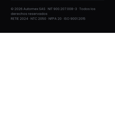
© 2026 Automex SAS · NIT 900.207.008-3 · Todos los
derechos reservados
RETIE 2024 · NTC 2050 · NFPA 20 · ISO 9001:2015