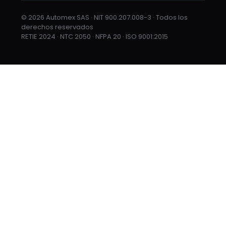
© 2026 Automex SAS · NIT 900.207.008-3 · Todos los
derechos reservados
RETIE 2024 · NTC 2050 · NFPA 20 · ISO 9001:2015