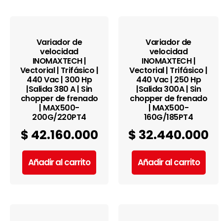
Variador de
Variador de
velocidad
velocidad
INOMAXTECH |
INOMAXTECH |
Vectorial | Trifásico |
Vectorial | Trifásico |
440 Vac | 300 Hp
440 Vac | 250 Hp
|Salida 380 A | Sin
|Salida 300A | Sin
chopper de frenado
chopper de frenado
| MAX500-
| MAX500-
200G/220PT4
160G/185PT4
$
42.160.000
$
32.440.000
Añadir al carrito
Añadir al carrito