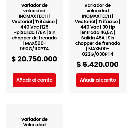
Variador de
Variador de
velocidad
velocidad
INOMAXTECH |
INOMAXTECH |
Vectorial | Trifásico |
Vectorial | Trifásico |
440 Vac |125
440 Vac | 30 Hp
Hp|Salida 176A | Sin
|Entrada 46,5A |
chopper de frenado
Salida 45A | Sin
| MAX500-
chopper de frenado
090G/110PT4
| MAX500-
022G/030PT4
$
20.750.000
$
5.420.000
Añadir al carrito
Añadir al carrito
Variador de
Velocidad