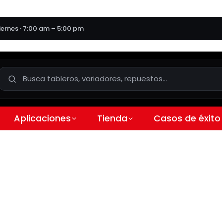
iernes · 7:00 am – 5:00 pm
Aplicaciones
Tienda
Casos de éxito
INOMAXTECH | Vectorial
3 Hp | Entrada 10,5 A | S