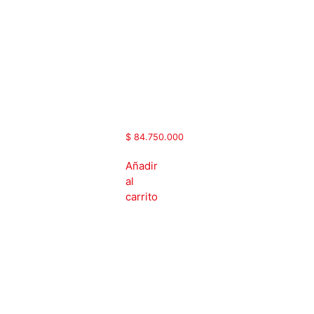
| 430
Amp |
Chopper
frenado
externo
|
ACS580-
C74-
430A-
3-440
4
$
84.750.000
Añadir
al
carrito