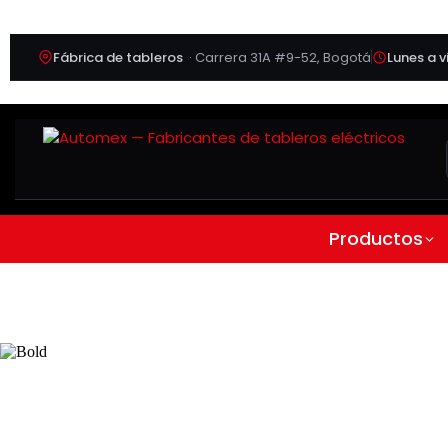
Fábrica de tableros
· Carrera 31A #9-52, Bogotá
Lunes a v
Productos
Variador de velocidad 
| Trifásico | 220 Vac | 