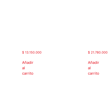
Vac | 75
Vac |
Hp
150 Hp |
|Salida
Salida
110A |
210A |
Sin
Sin
chopper
chopper
de
de
frenado
frenado
|
|
MAX500-
MAX500-
055G/075PT4
110G/132PT
$
13.150.000
$
21.780.000
Añadir
Añadir
al
al
carrito
carrito