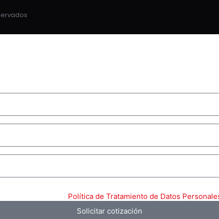
eservados
8-3, el tratamiento de mis datos personales para los fines
cial, conforme a su
Política de Tratamiento de Datos Personale
Solicitar cotización