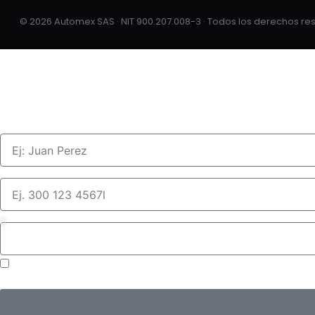
© 2026 Automex SAS · NIT 900.207.008-3 · Todos los derechos r
Hablemos de tu proyecto
Nombre completo
Celular o teléfono
¿Qué tipo de tablero necesitas?
Autorizo a Automex SAS, identificada con NIT 900.207.00
seguimiento de la solicitud y gestión de la relación comer