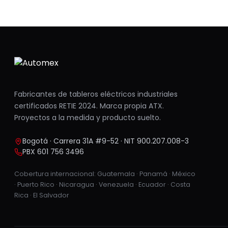
Fabricantes de tableros eléctricos industriales
certificados RETIE 2024. Marca propia ATX.
Proyectos a la medida y producto suelto.
Bogotá · Carrera 31A #9-52 · NIT 900.207.008-3
PBX 601 756 3496
Cobertura internacional: Guatemala · Panamá · México
· Puerto Rico · Nicaragua · Venezuela · Ecuador · Costa
Rica · El Salvador