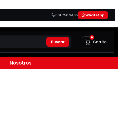
601 756 3496
WhatsApp
0
Buscar
Carrito
Nosotros
 | Con protección IP55
alida 11 A | Con