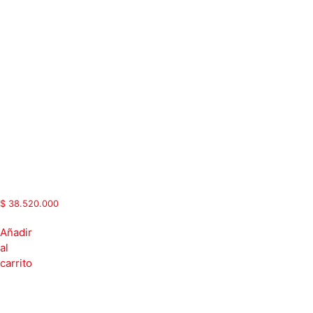
| DTC |
Trifásico
| 440
Vac |
150 Hp |
206
Amp |
Chopper
frenado
opcional
|
ACS580-
C55-
206A-
3-440
$
38.520.000
Añadir
al
carrito