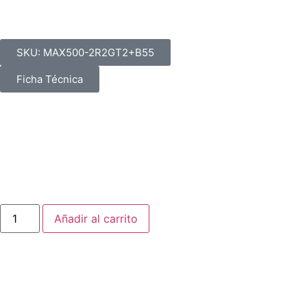
chopper de frenado 
SKU: MAX500-2R2GT2+B55
Ficha Técnica
KIT de variador Inomax serie MAX500 de 3 Hp (2.2 kW) para
Ofrece control vectorial y arranque suave para motores p
$
2.590.000
IVA incluido
Añadir al carrito
Powered by
Automex
Caracteristicas: