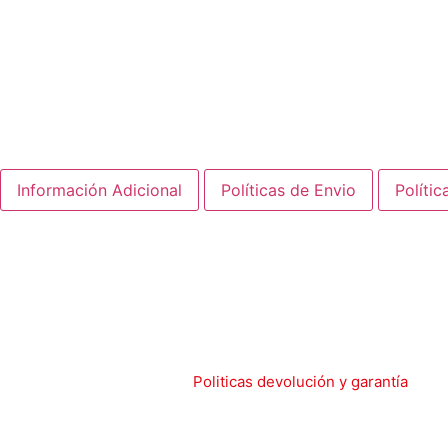
Marca:
Inomax
Energia:
Electrica Trifasica
Potencia HP:
0.5 - 5 Hp
Voltaje VAC:
220 Vac
Capacidad AMP
0 - 16 Amp
Información Adicional
Políticas de Envio
Polític
KIT de variador Inomax serie MAX500 de 3 Hp (2.2 kW) para
Ofrece control vectorial y arranque suave para motores p
¡Calidad garantizada! En Bombeo.co, nos enorgullecemos de
garantía. Su satisfacción es nuestra prioridad y estaremos
condiciones de nuestras.
Politicas devolución y garantía
La garantía de nuestros equipos busca asegurar el desempeñ