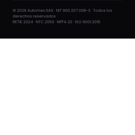
© 2026 Automex SAS · NIT 900.207.008-3 · Todos los
derechos reservados
RETIE 2024 · NTC 2050 · NFPA 20 · ISO 9001:2015