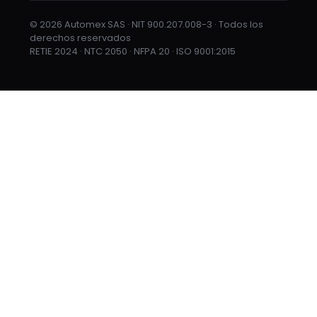
© 2026 Automex SAS · NIT 900.207.008-3 · Todos los
derechos reservados
RETIE 2024 · NTC 2050 · NFPA 20 · ISO 9001:2015