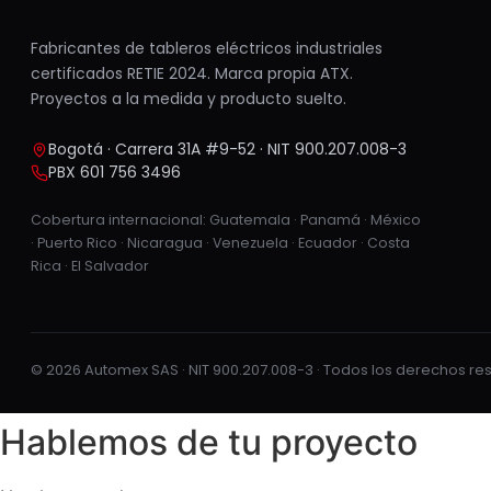
Fabricantes de tableros eléctricos industriales
certificados RETIE 2024. Marca propia ATX.
Proyectos a la medida y producto suelto.
Bogotá · Carrera 31A #9-52 · NIT 900.207.008-3
PBX 601 756 3496
Cobertura internacional: Guatemala · Panamá · México
· Puerto Rico · Nicaragua · Venezuela · Ecuador · Costa
Rica · El Salvador
© 2026 Automex SAS · NIT 900.207.008-3 · Todos los derechos r
Hablemos de tu proyecto