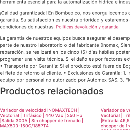
A
herramienta esencial para la automatización hídrica e indus
|
Sin
¡Calidad garantizada! En Bombeo.co, nos enorgullecemos de
chopper
de
garantía. Su satisfacción es nuestra prioridad y estaremos
frenado
condiciones de nuestras.
Politicas devolución y garantía
|
MAX500-
055GT2
La garantía de nuestros equipos busca asegurar el desempeñ
cantidad
parte de nuestro laboratorio o del fabricante (Inomax, Sie
reparación, se realizará en los cinco (5) días hábiles poste
programar una visita técnica. Si el daño es por factores ext
• Transporte por Garantía: Si el producto está fuera de Bo
el flete de retorno al cliente. • Exclusiones de Garantía: 
equipo por personal no autorizado por Automex SAS. 3. Flu
Productos relacionados
Variador de velocidad INOMAXTECH |
Variador de 
Vectorial | Trifásico | 440 Vac | 250 Hp
Vectorial | Tr
|Salida 300A | Sin chopper de frenado |
|Entrada 46,5
MAX500-160G/185PT4
chopper de f