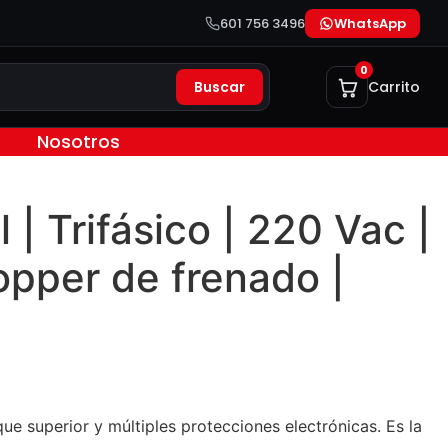
601 756 3496
WhatsApp
0
Buscar
Carrito
Nosotros
| Trifásico | 220 Vac |
opper de frenado |
e superior y múltiples protecciones electrónicas. Es la