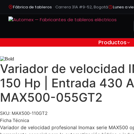
Saltar
Fábrica de tableros
· Carrera 31A #9-52, Bogotá
Lunes a vi
al
contenido
Productos
Variador de velocidad 
150 Hp | Entrada 430 A 
MAX500-055GT2
SKU: MAX500-110GT2
Ficha Técnica
Variador de velocidad profesional Inomax serie MAX500 ope