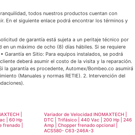
tranquilidad, todos nuestros productos cuentan con
r. En el siguiente enlace podrá encontrar los términos y
icitud de garantía está sujeta a un peritaje técnico por
d en un máximo de ocho (8) días hábiles. Si se requiere
. • Garantía en Sitio: Para equipos instalados, se podrá
cliente deberá asumir el costo de la visita y la reparación.
s. Si la garantía es procedente, Automex/Bombeo.co asumirá
enimiento (Manuales y normas RETIE). 2. Intervención del
ndaciones).
OMAXTECH |
Variador de Velocidad INOMAXTECH |
Vac | 60 Hp
DTC | Trifásico | 440 Vac | 200 Hp | 246
e frenado |
Amp | Chopper frenado opcional |
ACS580- C63-246A-3