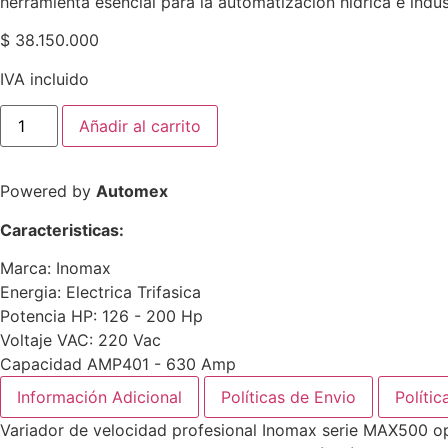
herramienta esencial para la automatización hídrica e indus
$
38.150.000
IVA incluido
Variador
Añadir al carrito
de
velocidad
INOMAXTECH
|
Powered by
Automex
Vectorial
|
Trifásico
Caracteristicas:
|
220
Marca:
Inomax
Vac
|
Energia:
Electrica Trifasica
150
Potencia HP:
126 - 200 Hp
Hp
|
Voltaje VAC:
220 Vac
Entrada
Capacidad AMP
401 - 630 Amp
430
A
Información Adicional
Políticas de Envio
Polític
|
Salida
Variador de velocidad profesional Inomax serie MAX500 ope
420