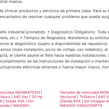
trial masiva.
 ofrecer productos y servicios de primera clase. Para su 
 encantados de resolver cualquier problema que pueda surgi
o industrial prometido. • Diagnóstico Obligatorio: Toda sol
mens, etc.). • Tiempos de Respuesta: Atendemos su solicitu
riores al diagnóstico (sujeto a disponibilidad de repuestos)
ernos (mala instalación, picos de voltaje, uso indebido), el 
gotá, el cliente asume el flete hacia nuestras instalacione
1. Incumplimiento de las instrucciones de instalación o mant
ctuaciones eléctricas externas o fuerza mayor (rayos, inu
velocidad INOMAXTECH |
Variador de velocidad IN
ifásico | 440 Vac | 30 Hp
Vectorial | Trifásico | 440 
A | Salida 45A | Sin
|Salida 90A | Sin chopper d
renado | MAX500-
MAX500-045G/055PT4