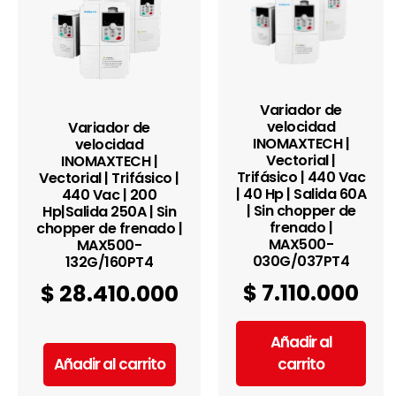
Variador de
velocidad
Variador de
INOMAXTECH |
velocidad
Vectorial |
INOMAXTECH |
Trifásico | 440 Vac
Vectorial | Trifásico |
| 40 Hp | Salida 60A
440 Vac | 200
| Sin chopper de
Hp|Salida 250A | Sin
frenado |
chopper de frenado |
MAX500-
MAX500-
030G/037PT4
132G/160PT4
$
7.110.000
$
28.410.000
Añadir al
Añadir al carrito
carrito