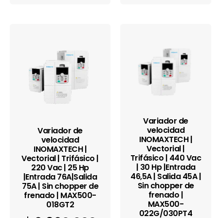
Variador de
velocidad
Variador de
INOMAXTECH |
velocidad
Vectorial |
INOMAXTECH |
Trifásico | 440 Vac
Vectorial | Trifásico |
| 30 Hp |Entrada
220 Vac | 25 Hp
46,5A | Salida 45A |
|Entrada 76A|Salida
Sin chopper de
75A | Sin chopper de
frenado |
frenado | MAX500-
MAX500-
018GT2
022G/030PT4