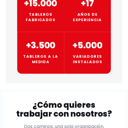
+15.000
+17
TABLEROS
AÑOS DE
FABRICADOS
EXPERIENCIA
+3.500
+5.000
TABLEROS A LA
VARIADORES
MEDIDA
INSTALADOS
¿Cómo quieres
trabajar con nosotros?
Dos caminos, una sola organización.