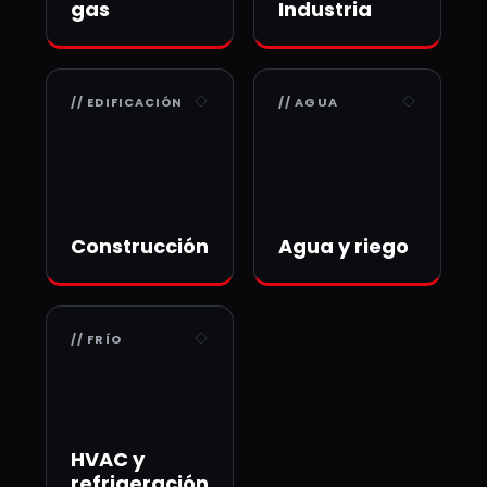
gas
Industria
// EDIFICACIÓN
// AGUA
Construcción
Agua y riego
// FRÍO
HVAC y
refrigeración