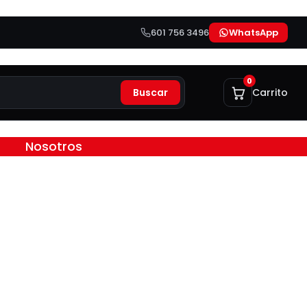
601 756 3496
WhatsApp
0
Buscar
Carrito
Nosotros
 Eyectoras | Tres