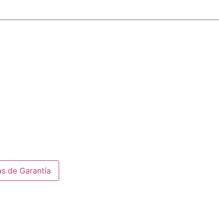
as de Garantía
a 220 Vac trifásico. Implementa arranque directo para man