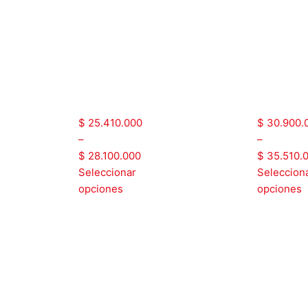
SSP
|
|
NFPA20
NFP
|
|
ATX1ECI202ENF
ATX
$
25.410.000
$
30.900.
–
–
$
28.100.000
$
35.510.
Seleccionar
Seleccion
opciones
opciones