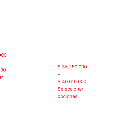
Trifásico
A20
|
NFPA20
1ECI502ENF
|
ATX1ECI752ENF
000
$
35.250.000
000
–
ar
$
40.610.000
Seleccionar
opciones