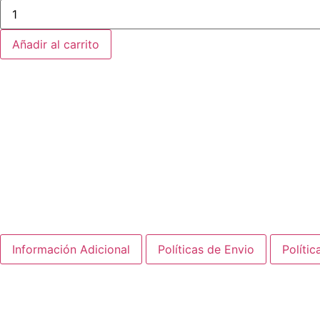
Añadir al carrito
Powered by
Automex
Caracteristicas:
Marca:
ATX
Potencia HP:
0.5 - 5 Hp
Aplicación:
Drenaje/eyectores
Numero de Bombas:
3 Bombas
Voltaje VAC:
220 Vac
Información Adicional
Políticas de Envio
Polític
Unidad ATX triple para bombas de aguas negras de 4.5 Hp 
industrial.