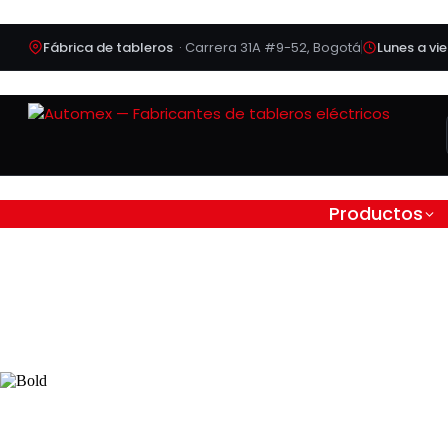
Fábrica de tableros
· Carrera 31A #9-52, Bogotá
Lunes a vi
Productos
Tablero ATX Arranque D