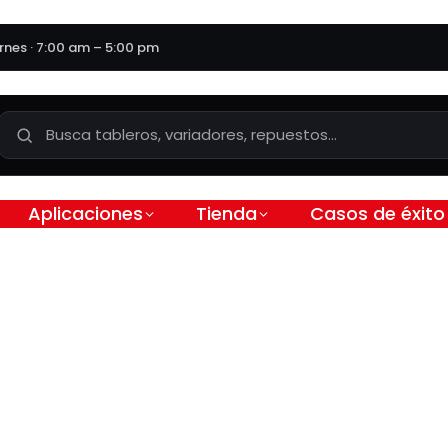
ernes · 7:00 am – 5:00 pm
Aplicaciones
Tienda
Casos de éxito
irecto | Aguas negras /