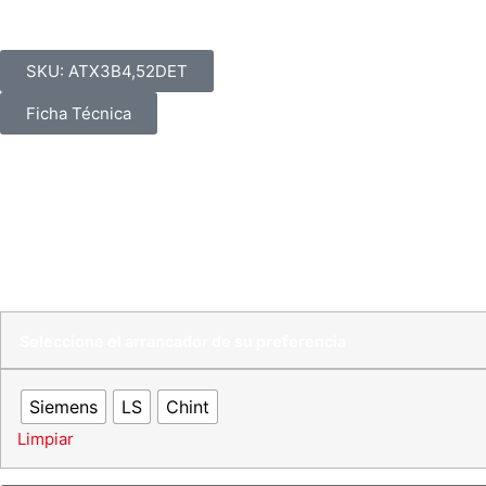
bombas | 4,5 Hp | 220 
SKU: ATX3B4,52DET
Ficha Técnica
Unidad ATX triple para bombas de aguas negras de 4.5 Hp 
industrial.
$
4.820.000
–
$
6.420.000
IVA incluido
Seleccione el arrancador de su preferencia
Siemens
LS
Chint
Limpiar