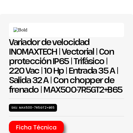
Variador de velocidad
INOMAXTECH | Vectorial | Con
protección IP65 | Trifásico |
220 Vac | 10 Hp | Entrada 35 A |
Salida 32 A | Con chopper de
frenado | MAX500-7R5GT2+B65
SKU: MAX500-7R5GT2+B65
Ficha Técnica