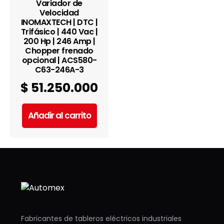
Variador de
Velocidad
INOMAXTECH | DTC |
Trifásico | 440 Vac |
200 Hp | 246 Amp |
Chopper frenado
opcional | ACS580-
C63-246A-3
$
51.250.000
Añadir al carrito
Fabricantes de tableros eléctricos industriales