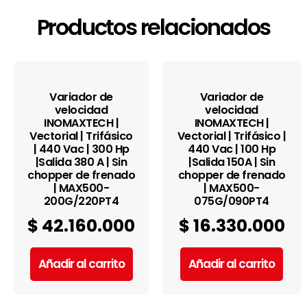
Productos relacionados
Variador de
Variador de
velocidad
velocidad
INOMAXTECH |
INOMAXTECH |
Vectorial | Trifásico
Vectorial | Trifásico |
| 440 Vac | 300 Hp
440 Vac | 100 Hp
|Salida 380 A | Sin
|Salida 150A | Sin
chopper de frenado
chopper de frenado
| MAX500-
| MAX500-
200G/220PT4
075G/090PT4
$
42.160.000
$
16.330.000
Añadir al carrito
Añadir al carrito