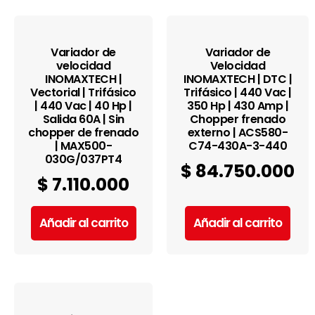
Variador de
Variador de
velocidad
Velocidad
INOMAXTECH |
INOMAXTECH | DTC |
Vectorial | Trifásico
Trifásico | 440 Vac |
| 440 Vac | 40 Hp |
350 Hp | 430 Amp |
Salida 60A | Sin
Chopper frenado
chopper de frenado
externo | ACS580-
| MAX500-
C74-430A-3-440
030G/037PT4
$
84.750.000
$
7.110.000
Añadir al carrito
Añadir al carrito