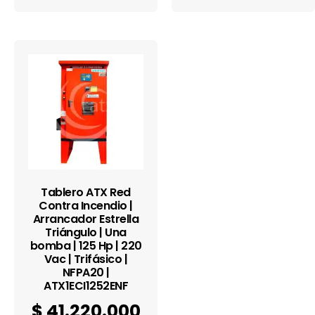
Tablero ATX Red
Contra Incendio |
Arrancador Estrella
Triángulo | Una
bomba | 125 Hp | 220
Vac | Trifásico |
NFPA20 |
ATX1ECI1252ENF
$
41.220.000