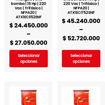
bomba | 15 Hp | 220
220 Vac | Trifásico |
Vac | Trifásico |
NFPA20 |
NFPA20 |
ATX1ECI752SNF
ATX1ECI152ENF
$
45.240.000
$
24.450.000
–
–
$
52.720.000
$
27.050.000
Seleccionar
Seleccionar
opciones
opciones