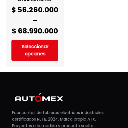
$
56.260.000
–
$
68.990.000
Seleccionar
opciones
Fabricantes de tableros eléctricos industriales
certificados RETIE 2024. Marca propia ATX.
Proyectos a la medida y producto suelto.