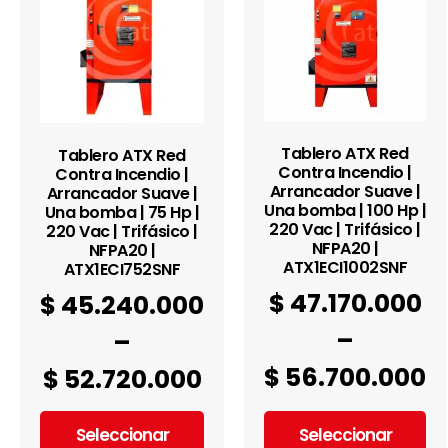
Tablero ATX Red
Tablero ATX Red
Contra Incendio |
Contra Incendio |
Arrancador Suave |
Arrancador Suave |
Una bomba | 100 Hp |
Una bomba | 75 Hp |
220 Vac | Trifásico |
220 Vac | Trifásico |
NFPA20 |
NFPA20 |
ATX1ECI1002SNF
ATX1ECI752SNF
$
47.170.000
$
45.240.000
–
–
$
56.700.000
$
52.720.000
Seleccionar
Seleccionar