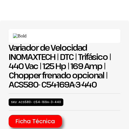
Variador de Velocidad
INOMAXTECH | DTC | Trifásico |
440 Vac | 125 Hp | 169 Amp |
Chopper frenado opcional |
ACS580- C54-169A-3-440
SKU: ACS580- C54-169A-3-440
Ficha Técnica