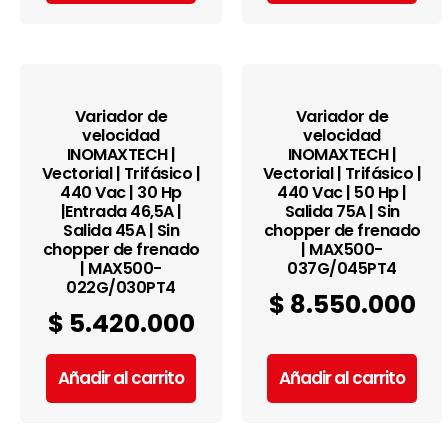
Variador de
Variador de
velocidad
velocidad
INOMAXTECH |
INOMAXTECH |
Vectorial | Trifásico |
Vectorial | Trifásico |
440 Vac | 30 Hp
440 Vac | 50 Hp |
|Entrada 46,5A |
Salida 75A | Sin
Salida 45A | Sin
chopper de frenado
chopper de frenado
| MAX500-
| MAX500-
037G/045PT4
022G/030PT4
$
8.550.000
$
5.420.000
Añadir al carrito
Añadir al carrito