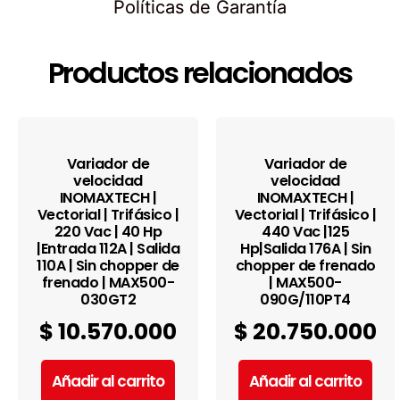
Políticas de Garantía
Productos relacionados
Variador de
Variador de
velocidad
velocidad
INOMAXTECH |
INOMAXTECH |
Vectorial | Trifásico |
Vectorial | Trifásico |
220 Vac | 40 Hp
440 Vac |125
|Entrada 112A | Salida
Hp|Salida 176A | Sin
110A | Sin chopper de
chopper de frenado
frenado | MAX500-
| MAX500-
030GT2
090G/110PT4
$
10.570.000
$
20.750.000
Añadir al carrito
Añadir al carrito