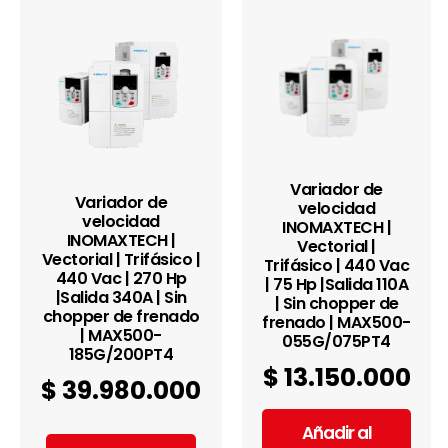
Variador de
Variador de
velocidad
velocidad
INOMAXTECH |
INOMAXTECH |
Vectorial |
Vectorial | Trifásico |
Trifásico | 440 Vac
440 Vac | 270 Hp
| 75 Hp |Salida 110A
|Salida 340A | Sin
| Sin chopper de
chopper de frenado
frenado | MAX500-
| MAX500-
055G/075PT4
185G/200PT4
$
13.150.000
$
39.980.000
Añadir al