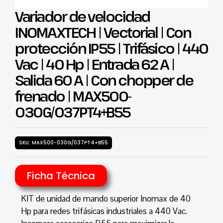
Variador de velocidad
INOMAXTECH | Vectorial | Con
protección IP55 | Trifásico | 440
Vac | 40 Hp | Entrada 62 A |
Salida 60 A | Con chopper de
frenado | MAX500-
030G/037PT4+B55
SKU: MAX500-030G/037PT4+B55
Ficha Técnica
KIT de unidad de mando superior Inomax de 40
Hp para redes trifásicas industriales a 440 Vac.