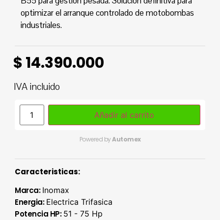
B55 para gestión pesada. Solución definitiva para
optimizar el arranque controlado de motobombas
industriales.
$
14.390.000
IVA incluido
Añadir al carrito
Powered by
Automex
Caracteristicas:
Marca:
Inomax
Energia:
Electrica Trifasica
Potencia HP:
51 - 75 Hp