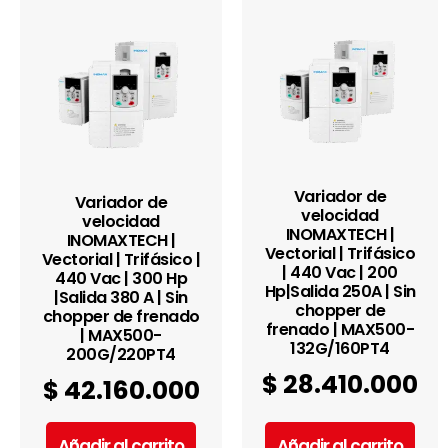
Variador de
Variador de
velocidad
velocidad
INOMAXTECH |
INOMAXTECH |
Vectorial | Trifásico
Vectorial | Trifásico |
| 440 Vac | 200
440 Vac | 300 Hp
Hp|Salida 250A | Sin
|Salida 380 A | Sin
chopper de
chopper de frenado
frenado | MAX500-
| MAX500-
132G/160PT4
200G/220PT4
$
28.410.000
$
42.160.000
Añadir al carrito
Añadir al carrito