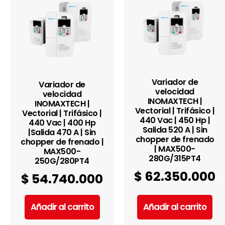
Variador de
Variador de
velocidad
velocidad
INOMAXTECH |
INOMAXTECH |
Vectorial | Trifásico |
Vectorial | Trifásico |
440 Vac | 450 Hp |
440 Vac | 400 Hp
Salida 520 A | Sin
|Salida 470 A | Sin
chopper de frenado
chopper de frenado |
| MAX500-
MAX500-
280G/315PT4
250G/280PT4
$
62.350.000
$
54.740.000
Añadir al carrito
Añadir al carrito