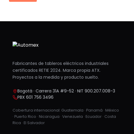
Fabricantes de tableros eléctricos industriales
certificados RETIE 2024. Marca propia ATX.
Proyectos a la medida y producto suelto.
Bogotá · Carrera 31A #9-52 · NIT 900.207.008-3
PBX 601 756 3496
Cobertura internacional: Guatemala · Panamá · México
· Puerto Rico · Nicaragua · Venezuela · Ecuador · Costa
Rica · El Salvador