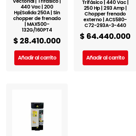
Vectorial | Trifásico |
Trifásico | 440 Vac |
440 Vac | 200
250 Hp | 293 Amp |
Hp|Salida 250A | Sin
Chopper frenado
chopper de frenado
externo | ACS580-
| MAX500-
C72-293A-3-440
132G/160PT4
$
64.440.000
$
28.410.000
Añadir al carrito
Añadir al carrito