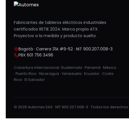
Fabricantes de tableros eléctricos industriales
certificados RETIE 2024. Marca propia ATX.
Proyectos a la medida y producto suelto.
Bogotá · Carrera 31A #9-52 · NIT 900.207.008-3
PBX 601 756 3496
Cobertura internacional: Guatemala · Panamá · México
· Puerto Rico · Nicaragua · Venezuela · Ecuador · Costa
Rica · El Salvador
© 2026 Automex SAS · NIT 900.207.008-3 · Todos los derecho