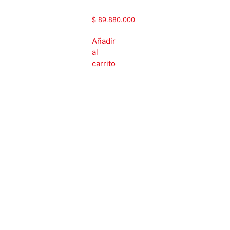
487A-3
$
89.880.000
Añadir
al
carrito