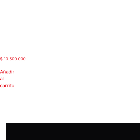
60 Hp
|Salida
90A |
Sin
chopper
de
frenado
|
MAX500-
045G/055PT4
$
10.500.000
Añadir
al
carrito