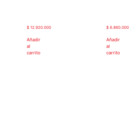
frenado
frenado
|
|
MAX500-
MAX500-
037GT2
018GT2
$
12.920.000
$
6.860.000
Añadir
Añadir
al
al
carrito
carrito