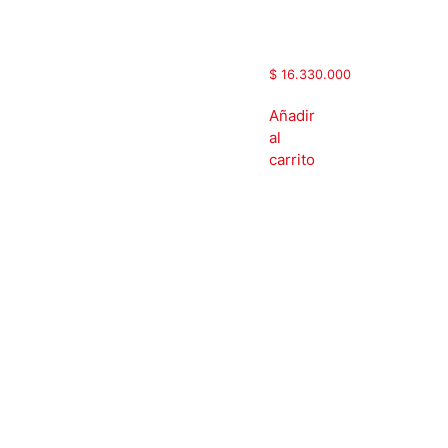
|
MAX500-
075G/090PT4
$
16.330.000
Añadir
al
carrito
Variador
de
velocidad
INOMAXTECH
|
Vectorial
|
Trifásico
| 440
Vac |