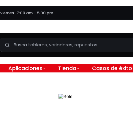
 viernes · 7:00 am – 5:00 pm
Aplicaciones
Tienda
Casos de éxito
XTECH | DU/DT | Para V
2 Kw | 45 Amp | DUT-0