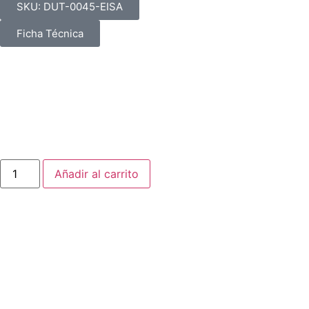
SKU: DUT-0045-EISA
Ficha Técnica
Unidad de protección du/dt industrial superior Inomax de 
líder para estaciones hídricas masivas industriales pesadas
$
3.870.000
IVA incluido
Añadir al carrito
Powered by
Automex
Caracteristicas:
Marca:
Inomax
Capacidad AMP
41 - 63 Amp