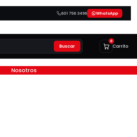
601 756 3496
WhatsApp
0
Buscar
Carrito
Nosotros
ariadores de Velocidad
045-EISA