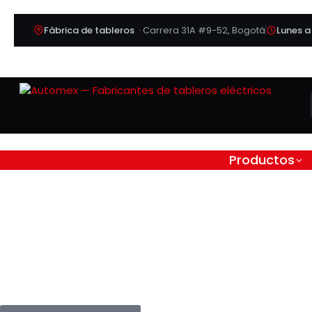
Fábrica de tableros
· Carrera 31A #9-52, Bogotá
Lunes a
Productos
Filtro de salida INOMA
| 230x160x190 mm | 2