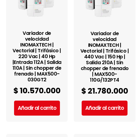
Variador de
Variador de
velocidad
velocidad
INOMAXTECH |
INOMAXTECH |
Vectorial | Trifásico |
Vectorial | Trifásico |
220 Vac | 40 Hp
440 Vac | 150 Hp |
|Entrada 112A | Salida
Salida 210A | Sin
110A | Sin chopper de
chopper de frenado
frenado | MAX500-
| MAX500-
030GT2
110G/132PT4
$
10.570.000
$
21.780.000
Añadir al carrito
Añadir al carrito