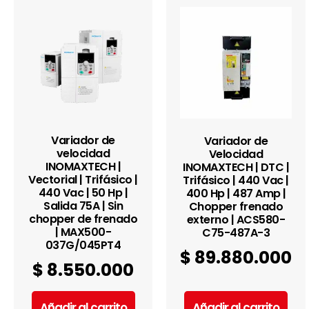
Variador de
Variador de
velocidad
Velocidad
INOMAXTECH |
INOMAXTECH | DTC |
Vectorial | Trifásico |
Trifásico | 440 Vac |
440 Vac | 50 Hp |
400 Hp | 487 Amp |
Salida 75A | Sin
Chopper frenado
chopper de frenado
externo | ACS580-
| MAX500-
C75-487A-3
037G/045PT4
$
89.880.000
$
8.550.000
Añadir al carrito
Añadir al carrito