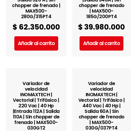
chopper de frenado |
chopper de frenado
MAX500-
| MAX500-
280G/315PT4
185G/200PT4
$
62.350.000
$
39.980.000
Añadir al carrito
Añadir al carrito
Variador de
Variador de
velocidad
velocidad
INOMAXTECH |
INOMAXTECH |
Vectorial | Trifásico |
Vectorial | Trifásico |
220 Vac | 40 Hp
440 Vac | 40 Hp |
|Entrada 112A | Salida
Salida 60A | Sin
110A | Sin chopper de
chopper de frenado
frenado | MAX500-
| MAX500-
030GT2
030G/037PT4