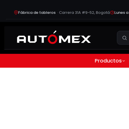
Fábrica de tableros
· Carrera 31A #9-52, Bogotá
Lunes a
Productos