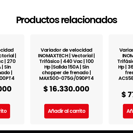
Productos relacionados
ocidad
Variador de velocidad
Varia
orial |
INOMAXTECH | Vectorial |
INOM
ac | 270
Trifásico | 440 Vac | 100
Trifási
| Sin
Hp |Salida 150A | Sin
Hp | 3
nado |
chopper de frenado |
fre
00PT4
MAX500-075G/090PT4
ACS58
000
$
16.330.000
$
7
ito
Añadir al carrito
Añ