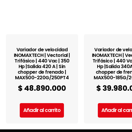
Variador de velocidad
Variador de vel
INOMAXTECH | Vectorial |
INOMAXTECH | Vect
Trifásico | 440 Vac | 350
Trifásico | 440 V
Hp |Salida 420 A | Sin
Hp |Salida 340A 
chopper de frenado |
chopper de fre
MAX500-220G/250PT4
MAX500-185G/2
$
48.890.000
$
39.980.
Añadir al carrito
Añadir al carr