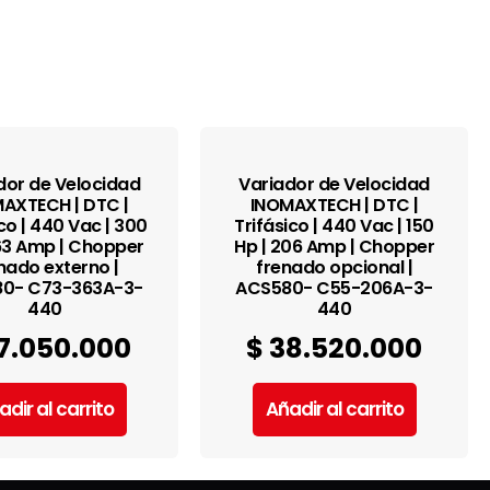
dor de Velocidad
Variador de Velocidad
AXTECH | DTC |
INOMAXTECH | DTC |
co | 440 Vac | 300
Trifásico | 440 Vac | 150
63 Amp | Chopper
Hp | 206 Amp | Chopper
nado externo |
frenado opcional |
0- C73-363A-3-
ACS580- C55-206A-3-
440
440
7.050.000
$
38.520.000
adir al carrito
Añadir al carrito