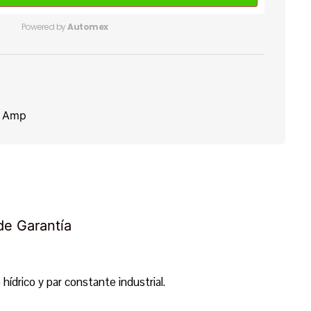
Powered by
Automex
0 Amp
 de Garantía
hídrico y par constante industrial.