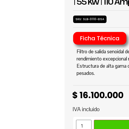
| 55 Kw | 110 Am
SKU: SLB-0110-EISA
Ficha Técnica
Filtro de salida senoidal
rendimiento excepcional ma
Estructura de alta gama d
pesados.
$
16.100.000
IVA incluido