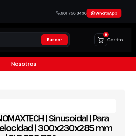
601 756 3496
WhatsApp
0
Buscar
Carrito
Nosotros
 INOMAXTECH | Sinusoidal | Para
 Velocidad | 300x230x285 mm