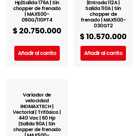
Hp|Salida 176A | Sin
|Entrada 112A |
chopper de frenado
Salida 110A | Sin
| MAX500-
chopper de
090G/110PT4
frenado | MAX500-
030GT2
$
20.750.000
$
10.570.000
Añadir al carrito
Añadir al carrito
Variador de
velocidad
INOMAXTECH |
Vectorial | Trifásico |
440 Vac | 60 Hp
|Salida 90A | Sin
chopper de frenado
| MAX500-