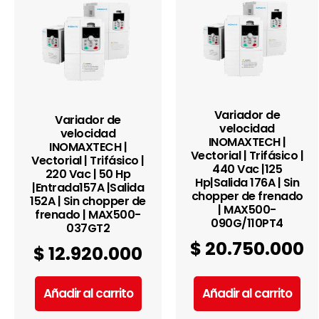
Variador de
Variador de
velocidad
velocidad
INOMAXTECH |
INOMAXTECH |
Vectorial | Trifásico |
Vectorial | Trifásico |
440 Vac |125
220 Vac | 50 Hp
Hp|Salida 176A | Sin
|Entrada157A |Salida
chopper de frenado
152A | Sin chopper de
| MAX500-
frenado | MAX500-
090G/110PT4
037GT2
$
20.750.000
$
12.920.000
Añadir al carrito
Añadir al carrito