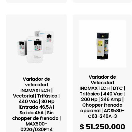
Variador de
Variador de
Velocidad
velocidad
INOMAXTECH | DTC |
INOMAXTECH |
Trifásico | 440 Vac |
Vectorial | Trifásico |
200 Hp | 246 Amp |
440 Vac | 30 Hp
Chopper frenado
|Entrada 46,5A |
opcional | ACS580-
Salida 45A | Sin
C63-246A-3
chopper de frenado |
MAX500-
$
51.250.000
022G/030PT4