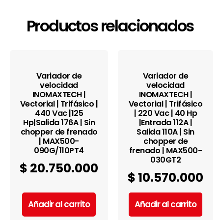
Productos relacionados
Variador de
Variador de
velocidad
velocidad
INOMAXTECH |
INOMAXTECH |
Vectorial | Trifásico |
Vectorial | Trifásico
440 Vac |125
| 220 Vac | 40 Hp
Hp|Salida 176A | Sin
|Entrada 112A |
chopper de frenado
Salida 110A | Sin
| MAX500-
chopper de
090G/110PT4
frenado | MAX500-
030GT2
$
20.750.000
$
10.570.000
Añadir al carrito
Añadir al carrito