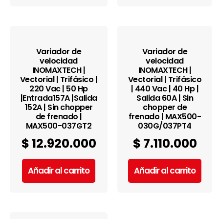
Variador de
Variador de
velocidad
velocidad
INOMAXTECH |
INOMAXTECH |
Vectorial | Trifásico |
Vectorial | Trifásico
220 Vac | 50 Hp
| 440 Vac | 40 Hp |
|Entrada157A |Salida
Salida 60A | Sin
152A | Sin chopper
chopper de
de frenado |
frenado | MAX500-
MAX500-037GT2
030G/037PT4
$
12.920.000
$
7.110.000
Añadir al carrito
Añadir al carrito