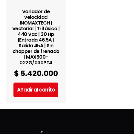
Variador de
velocidad
INOMAXTECH |
Vectorial | Trifásico |
440 Vac | 30 Hp
|Entrada 46,5A |
Salida 45A | Sin
chopper de frenado
| MAX500-
022G/030PT4
$
5.420.000
Añadir al carrito