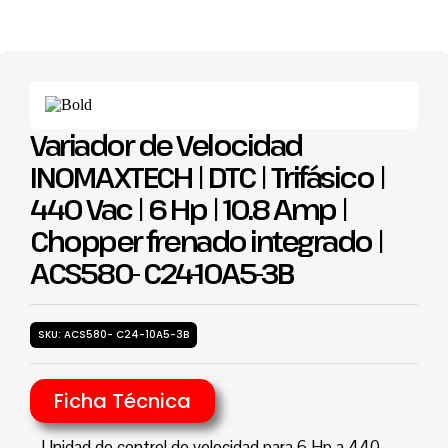
Variador de Velocidad
INOMAXTECH | DTC | Trifásico |
440 Vac | 6 Hp | 10.8 Amp |
Chopper frenado integrado |
ACS580- C24-10A5-3B
SKU: ACS580- C24-10A5-3B
Ficha Técnica
Unidad de control de velocidad para 6 Hp a 440