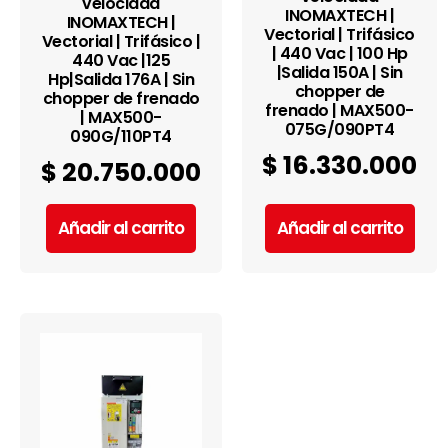
velocidad
INOMAXTECH |
INOMAXTECH |
Vectorial | Trifásico
Vectorial | Trifásico |
| 440 Vac | 100 Hp
440 Vac |125
|Salida 150A | Sin
Hp|Salida 176A | Sin
chopper de
chopper de frenado
frenado | MAX500-
| MAX500-
075G/090PT4
090G/110PT4
$
16.330.000
$
20.750.000
Añadir al carrito
Añadir al carrito