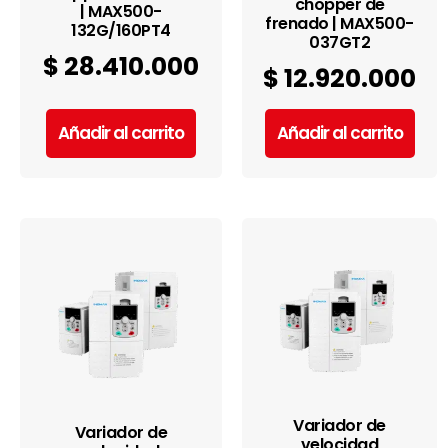
chopper de
| MAX500-
frenado | MAX500-
132G/160PT4
037GT2
$
28.410.000
$
12.920.000
Añadir al carrito
Añadir al carrito
Variador de
Variador de
velocidad