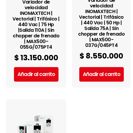
Variador de
Variador de
velocidad
velocidad
INOMAXTECH |
INOMAXTECH |
Vectorial | Trifásico
Vectorial | Trifásico |
| 440 Vac | 50 Hp |
440 Vac | 75 Hp
Salida 75A | Sin
|Salida 110A | Sin
chopper de frenado
chopper de frenado
| MAX500-
| MAX500-
037G/045PT4
055G/075PT4
$
8.550.000
$
13.150.000
Añadir al carrito
Añadir al carrito