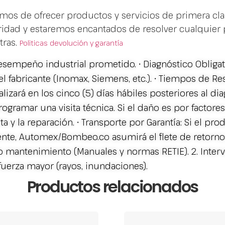
mos de ofrecer productos y servicios de primera cla
ioridad y estaremos encantados de resolver cualquier
tras.
Politicas devolución y garantía
sempeño industrial prometido. • Diagnóstico Obligator
del fabricante (Inomax, Siemens, etc.). • Tiempos de
alizará en los cinco (5) días hábiles posteriores al di
rogramar una visita técnica. Si el daño es por factores
ta y la reparación. • Transporte por Garantía: Si el pro
ente, Automex/Bombeo.co asumirá el flete de retorno al
o mantenimiento (Manuales y normas RETIE). 2. Inter
fuerza mayor (rayos, inundaciones).
Productos relacionados