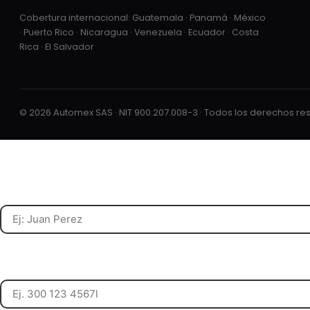
Cobertura internacional: Guatemala · Panamá · México
· Puerto Rico · Nicaragua · Venezuela · Ecuador · Costa
Rica · El Salvador
© 2026 Automex SAS · NIT 900.207.008-3 · Todos los derechos r
Nombre completo
Celular o teléfono