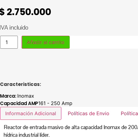
$
2.750.000
IVA incluido
Reactancia
Añadir al carrito
INOMAXTECH
|
Línea
de
entrada
para
Variadores
de
Velocidad
Caracteristicas:
|
230x150x220
Marca:
Inomax
mm
|
Capacidad AMP
161 - 250 Amp
75
Kw
Información Adicional
Políticas de Envio
Polític
|
200
Amp
Reactor de entrada masivo de alta capacidad Inomax de 200A.
|
hídrica industrial líder.
ACL-