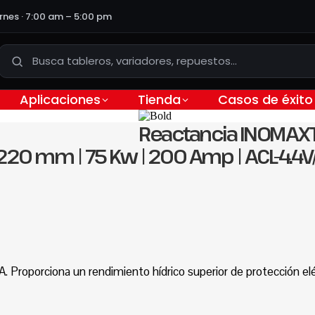
ernes · 7:00 am – 5:00 pm
Aplicaciones
Tienda
Casos de éxito
Reactancia INOMAXTE
220 mm | 75 Kw | 200 Amp | ACL-4.4
 Proporciona un rendimiento hídrico superior de protección elé