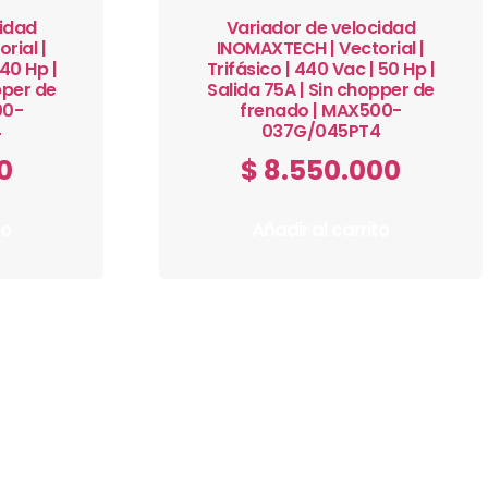
cidad
Variador de velocidad
rial |
INOMAXTECH | Vectorial |
 40 Hp |
Trifásico | 440 Vac | 50 Hp |
pper de
Salida 75A | Sin chopper de
00-
frenado | MAX500-
4
037G/045PT4
0
$
8.550.000
to
Añadir al carrito