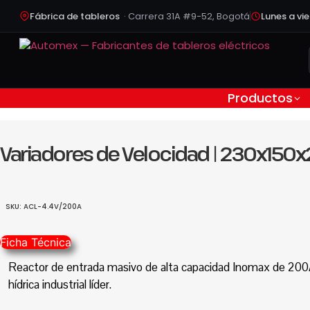
Saltar
Fábrica de tableros
· Carrera 31A #9-52, Bogotá
Lunes a vi
al
contenido
Productos
Variadores de Velocidad | 230x150x
SKU: ACL-4.4V/200A
Ficha Técnica
Reactor de entrada masivo de alta capacidad Inomax de 200A.
hídrica industrial líder.