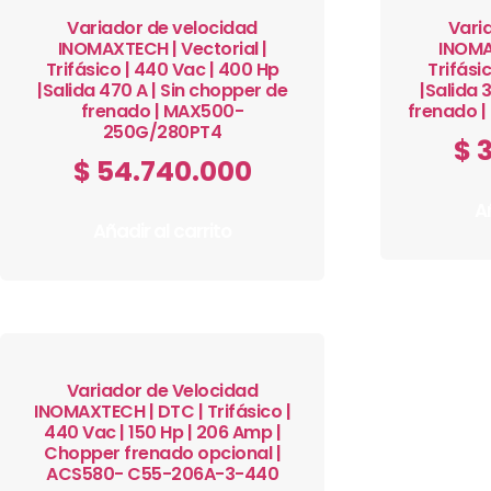
Variador de velocidad
Vari
INOMAXTECH | Vectorial |
INOMAX
Trifásico | 440 Vac | 400 Hp
Trifási
|Salida 470 A | Sin chopper de
|Salida 
frenado | MAX500-
frenado 
250G/280PT4
$
3
$
54.740.000
Añ
Añadir al carrito
Variador de Velocidad
INOMAXTECH | DTC | Trifásico |
440 Vac | 150 Hp | 206 Amp |
Chopper frenado opcional |
ACS580- C55-206A-3-440