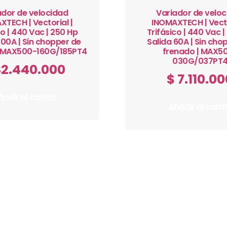
ador de velocidad
Variador de velo
TECH | Vectorial |
INOMAXTECH | Vecto
co | 440 Vac | 250 Hp
Trifásico | 440 Vac |
300A | Sin chopper de
Salida 60A | Sin cho
| MAX500-160G/185PT4
frenado | MAX5
030G/037PT
2.440.000
$
7.110.00
adir al carrito
Añadir al carri