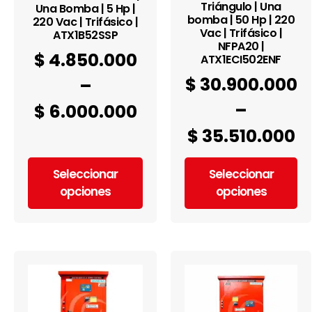
Triángulo | Una
Una Bomba | 5 Hp |
bomba | 50 Hp | 220
220 Vac | Trifásico |
Vac | Trifásico |
ATX1B52SSP
NFPA20 |
$
4.850.000
ATX1ECI502ENF
$
30.900.000
–
–
$
6.000.000
$
35.510.000
Seleccionar
Seleccionar
opciones
opciones