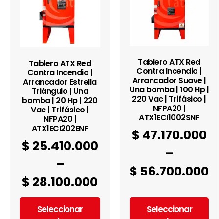
Tablero ATX Red
Tablero ATX Red
Contra Incendio |
Contra Incendio |
Arrancador Suave |
Arrancador Estrella
Una bomba | 100 Hp |
Triángulo | Una
220 Vac | Trifásico |
bomba | 20 Hp | 220
NFPA20 |
Vac | Trifásico |
ATX1ECI1002SNF
NFPA20 |
ATX1ECI202ENF
$
47.170.000
$
25.410.000
–
–
$
56.700.000
$
28.100.000
Seleccionar
Seleccionar