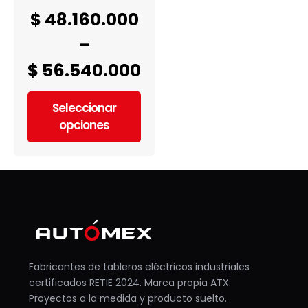
$
48.160.000
–
$
56.540.000
Seleccionar
opciones
Fabricantes de tableros eléctricos industriales
certificados RETIE 2024. Marca propia ATX.
Proyectos a la medida y producto suelto.