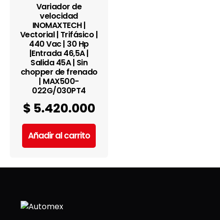
Variador de
velocidad
INOMAXTECH |
Vectorial | Trifásico |
440 Vac | 30 Hp
|Entrada 46,5A |
Salida 45A | Sin
chopper de frenado
| MAX500-
022G/030PT4
$
5.420.000
Añadir al carrito