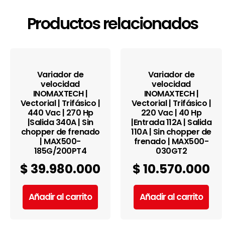
Productos relacionados
Variador de
Variador de
velocidad
velocidad
INOMAXTECH |
INOMAXTECH |
Vectorial | Trifásico |
Vectorial | Trifásico |
440 Vac | 270 Hp
220 Vac | 40 Hp
|Salida 340A | Sin
|Entrada 112A | Salida
chopper de frenado
110A | Sin chopper de
| MAX500-
frenado | MAX500-
185G/200PT4
030GT2
$
39.980.000
$
10.570.000
Añadir al carrito
Añadir al carrito