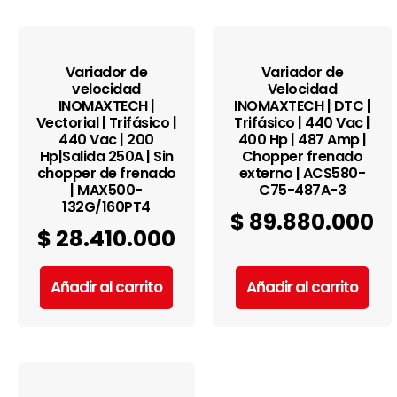
Variador de
Variador de
velocidad
Velocidad
INOMAXTECH |
INOMAXTECH | DTC |
Vectorial | Trifásico |
Trifásico | 440 Vac |
440 Vac | 200
400 Hp | 487 Amp |
Hp|Salida 250A | Sin
Chopper frenado
chopper de frenado
externo | ACS580-
| MAX500-
C75-487A-3
132G/160PT4
$
89.880.000
$
28.410.000
Añadir al carrito
Añadir al carrito